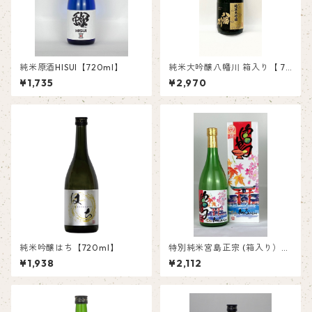
純米原酒HISUI【720ml】
純米大吟醸八幡川 箱入り【 72
0ml】
¥1,735
¥2,970
純米吟醸はち【720ml】
特別純米宮島正宗 (箱入り）
【720ml】
¥1,938
¥2,112