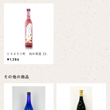
たちまち小町 純米原酒【50
0ml】
¥1,386
その他の商品