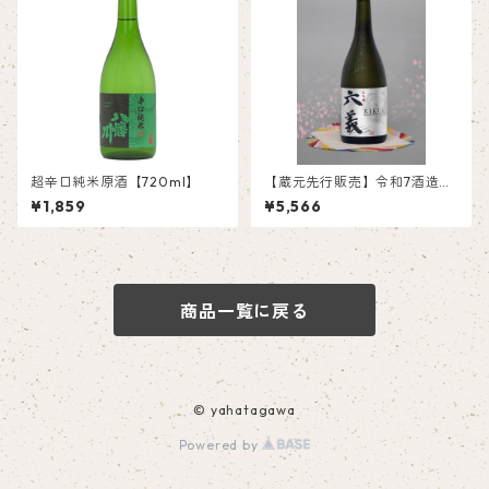
超辛口純米原酒【720ml】
【蔵元先行販売】令和7酒造年
度 全国新酒鑑評会 入賞受
¥1,859
¥5,566
賞 六義 大吟醸 箱入り【720
ml】
商品一覧に戻る
© yahatagawa
Powered by